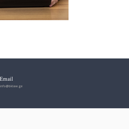
Email
info@bklaw.ge