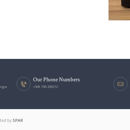
Our Phone Numbers
orgia
+995 790 290272
ated by
SPAR