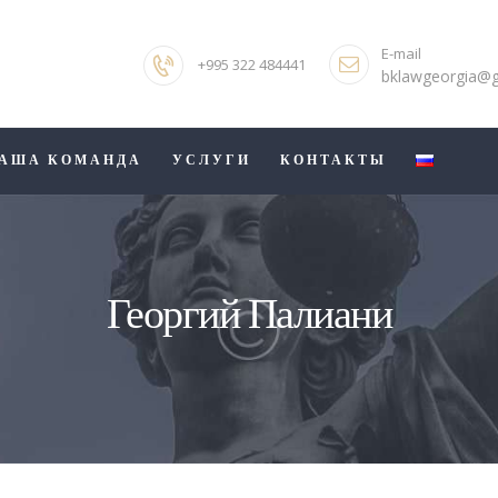
ГЛАВНАЯ
E-mail
+995 322 484441
О КОМПАНИИ
bklawgeorgia@
НАША КОМАНДА
АША КОМАНДА
УСЛУГИ
КОНТАКТЫ
УСЛУГИ
КОНТАКТЫ
Георгий Палиани