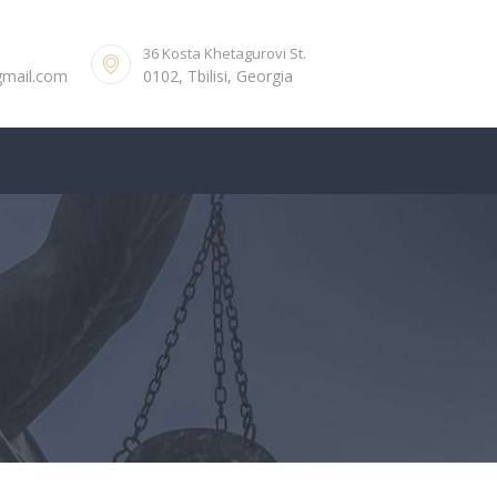
36 Kosta Khetagurovi St.
gmail.com
0102, Tbilisi, Georgia