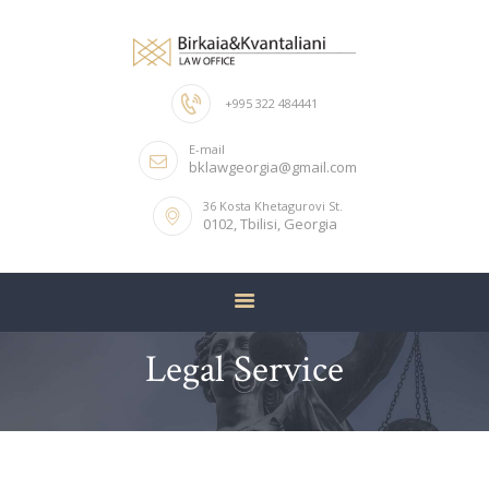
+995 322 484441
ᲛᲗᲐᲕᲐᲠᲘ
E-mail
ᲙᲝᲛᲞᲐᲜᲘᲘᲡ ᲨᲔᲡᲐᲮᲔᲑ
bklawgeorgia@gmail.com
ᲩᲕᲔᲜᲘ ᲒᲣᲜᲓᲘ
36 Kosta Khetagurovi St.
0102, Tbilisi, Georgia
ᲛᲝᲛᲡᲐᲮᲣᲠᲔᲑᲐ
ᲙᲝᲜᲢᲐᲥᲢᲘ
Legal Service