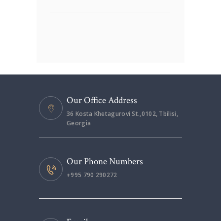
Our Office Address
36 Kosta Khetagurovi St.,0102, Tbilisi,
Georgia
Our Phone Numbers
+995 790 290272