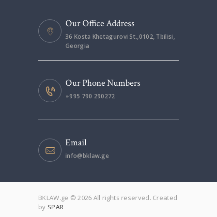
Our Office Address
36 Kosta Khetagurovi St.,0102, Tbilisi,
Georgia
Our Phone Numbers
+995 790 290272
Email
info@bklaw.ge
BKLAW.ge © 2026 All rights reserved. Created
by
SPAR