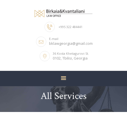
+995 322 484441
ГЛАВНАЯ
E-mail
О КОМПАНИИ
bklawgeorgia@gmail.com
НАША КОМАНДА
36 Kosta Khetagurovi St.
0102, Tbilisi, Georgia
УСЛУГИ
КОНТАКТЫ
All Services